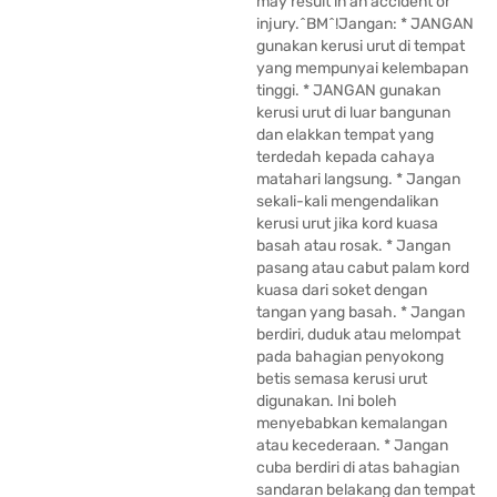
may result in an accident or
injury.^BM^!Jangan: * JANGAN
gunakan kerusi urut di tempat
yang mempunyai kelembapan
tinggi. * JANGAN gunakan
kerusi urut di luar bangunan
dan elakkan tempat yang
terdedah kepada cahaya
matahari langsung. * Jangan
sekali-kali mengendalikan
kerusi urut jika kord kuasa
basah atau rosak. * Jangan
pasang atau cabut palam kord
kuasa dari soket dengan
tangan yang basah. * Jangan
berdiri, duduk atau melompat
pada bahagian penyokong
betis semasa kerusi urut
digunakan. Ini boleh
menyebabkan kemalangan
atau kecederaan. * Jangan
cuba berdiri di atas bahagian
sandaran belakang dan tempat