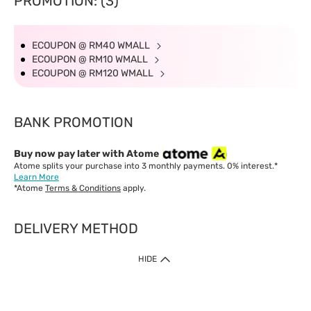
PROMOTION: (3)
ECOUPON @ RM40 WMALL
ECOUPON @ RM10 WMALL
ECOUPON @ RM120 WMALL
BANK PROMOTION
Buy now pay later with Atome
Atome splits your purchase into 3 monthly payments. 0% interest.*
Learn More
*Atome
Terms & Conditions
apply.
DELIVERY METHOD
IMPORTANT: Customer must check-out with minimum of RM1
HIDE
when shop Online & Mobile App.
Payment Methods
Our website only accept