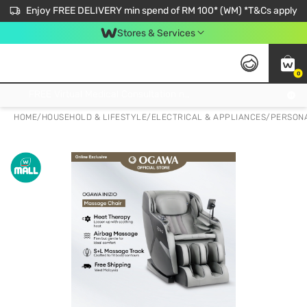
Enjoy FREE DELIVERY min spend of RM 100* (WM) *T&Cs apply
Stores & Services
0
Get FREE Virtual Medical Consultation now 👉
HOME
/
HOUSEHOLD & LIFESTYLE
/
ELECTRICAL & APPLIANCES
/
PERSONA