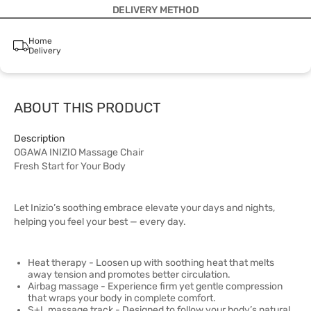
DELIVERY METHOD
Home
Delivery
ABOUT THIS PRODUCT
Description
OGAWA INIZIO Massage Chair
Fresh Start for Your Body
Let Inizio’s soothing embrace elevate your days and nights,
helping you feel your best — every day.
Heat therapy - Loosen up with soothing heat that melts
away tension and promotes better circulation.
Airbag massage - Experience firm yet gentle compression
that wraps your body in complete comfort.
S+L massage track - Designed to follow your body’s natural