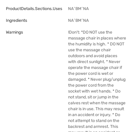
ProductDetails.sections.uses
NA^BM^NA
Ingredients
NA^BM^NA
Warnings
!Don't: *DO NOT use the
massage chair in places where
the humidity is high. * DO NOT
use the massage chair
outdoors and avoid places
with direct sunlight. * Never
operate the massage chair if
the power cord is wet or
damaged. * Never plug/unplug
the power cord from the
socket with wet hands. * Do
not stand, sit or jump in the
calves rest when the massage
chair is in use. This may result
in an accident or injury. * Do
not attempt to stand on the
backrest and armrest. This