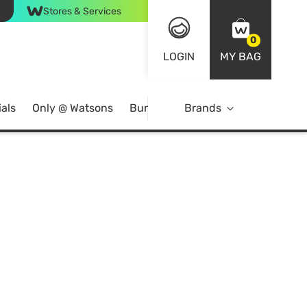
Stores & Services
0
LOGIN
MY BAG
als
Only @ Watsons
Bundle Deals
Brands